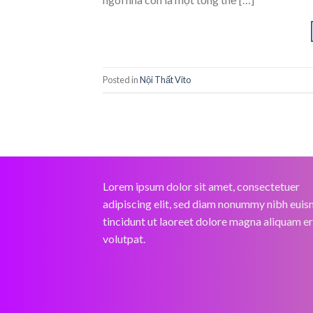
Posted in
Nội Thất Vito
Lorem ipsum dolor sit amet, consectetuer
adipiscing elit, sed diam nonummy nibh eui
tincidunt ut laoreet dolore magna aliquam e
volutpat.