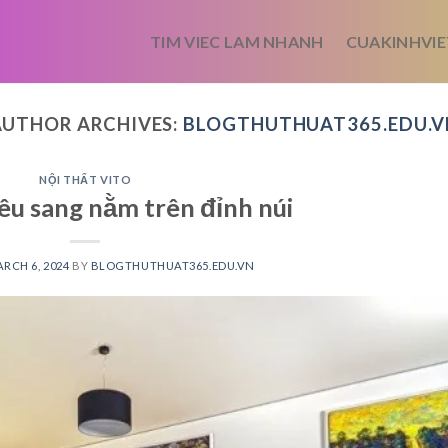
TIM VIEC LAM NHANH
CUAKINHVIE
AUTHOR ARCHIVES:
BLOGTHUTHUAT365.EDU.V
NỘI THẤT VITO
iêu sang nằm trên đỉnh núi
RCH 6, 2024
BY
BLOGTHUTHUAT365.EDU.VN