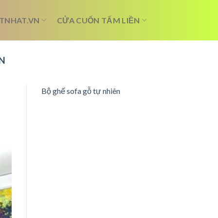
TNHAT.VN
CỬA CUỐN TẤM LIỀN
N
Bộ ghế sofa gỗ tự nhiên