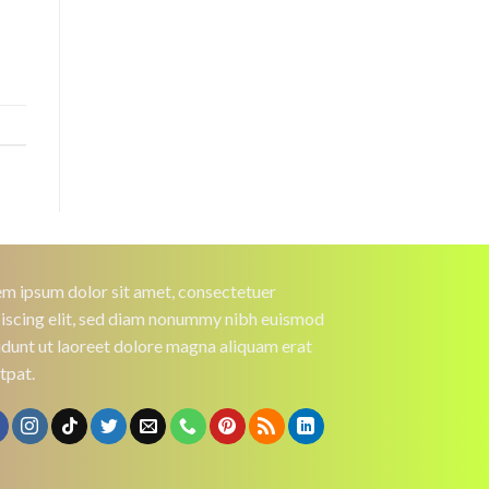
m ipsum dolor sit amet, consectetuer
iscing elit, sed diam nonummy nibh euismod
idunt ut laoreet dolore magna aliquam erat
tpat.