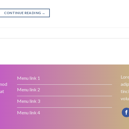
CONTINUE READING
→
Lore
Menu link 1
smod
adip
Menu link 2
rat
tinc
volu
Menu link 3
Menu link 4