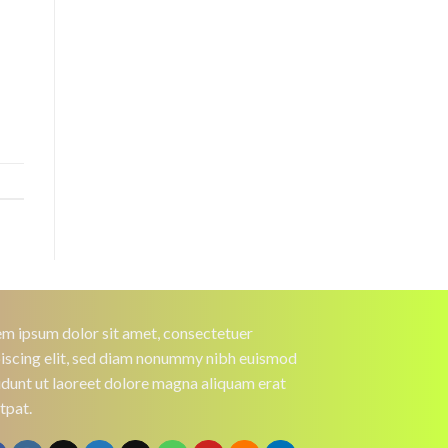
m ipsum dolor sit amet, consectetuer
iscing elit, sed diam nonummy nibh euismod
idunt ut laoreet dolore magna aliquam erat
tpat.