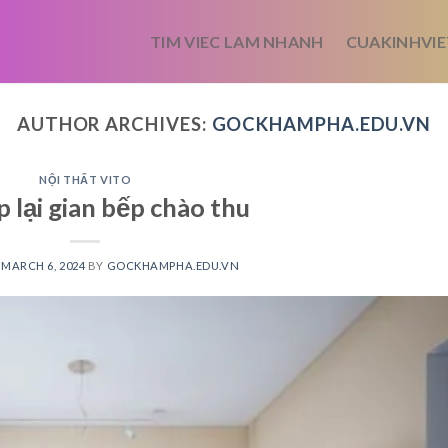
TIM VIEC LAM NHANH
CUAKINHVIE
AUTHOR ARCHIVES:
GOCKHAMPHA.EDU.VN
NỘI THẤT VITO
 lại gian bếp chào thu
N
MARCH 6, 2024
BY
GOCKHAMPHA.EDU.VN