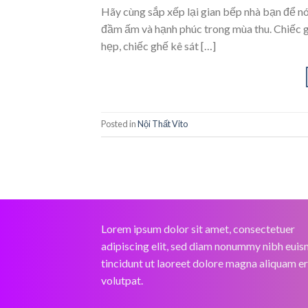
Hãy cùng sắp xếp lại gian bếp nhà bạn để nó
đầm ấm và hạnh phúc trong mùa thu. Chiếc g
hẹp, chiếc ghế kê sát […]
Posted in
Nội Thất Vito
Lorem ipsum dolor sit amet, consectetuer
adipiscing elit, sed diam nonummy nibh eui
tincidunt ut laoreet dolore magna aliquam e
volutpat.