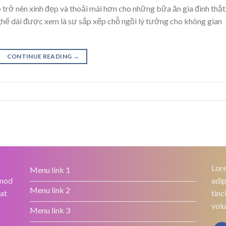
 trở nên xinh đẹp và thoải mái hơn cho những bữa ăn gia đình thật
hế dài được xem là sự sắp xếp chỗ ngồi lý tưởng cho không gian
CONTINUE READING
→
Lore
Menu link 1
smod
adip
Menu link 2
rat
tinc
volu
Menu link 3