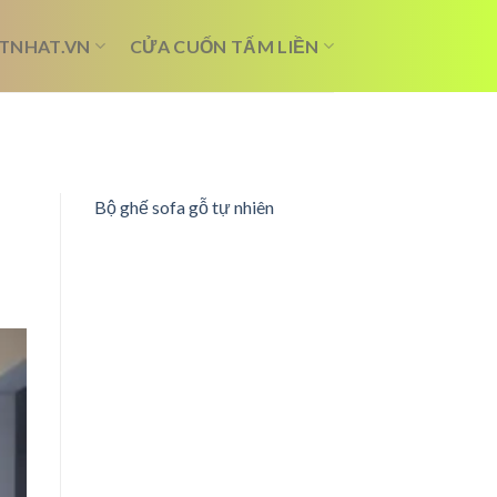
TNHAT.VN
CỬA CUỐN TẤM LIỀN
Bộ ghế sofa gỗ tự nhiên