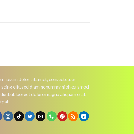
m ipsum dolor sit amet, consectetuer
iscing elit, sed diam nonummy nibh euismod
idunt ut laoreet dolore magna aliquam erat
tpat.