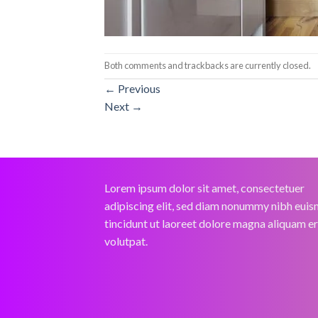
Both comments and trackbacks are currently closed.
←
Previous
Next
→
Lorem ipsum dolor sit amet, consectetuer
adipiscing elit, sed diam nonummy nibh eui
tincidunt ut laoreet dolore magna aliquam e
volutpat.