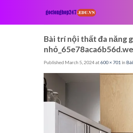
Skip
to
content
Bài trí nội thất đa năng
nhỏ_65e78aca6b56d.w
Published
March 5, 2024
at
600 × 701
in
Bài