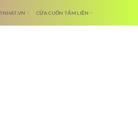
TNHAT.VN
CỬA CUỐN TẤM LIỀN