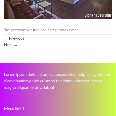
Both comments and trackbacks are currently closed.
←
Previous
Next
→
Lorem ipsum dolor sit amet, consectetuer adipiscing elit, sed
diam nonummy nibh euismod tincidunt ut laoreet dolore
magna aliquam erat volutpat.
Menu link 1