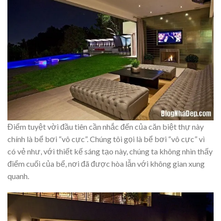
Điểm tuyệt vời đầu tiên cần nhắc đến của căn biệt thự này
chính là bể bơi “vô cực”. Chúng tôi gọi là bể bơi “vô cực” vì
có vẻ như, với thiết kế sáng tạo này, chúng ta không nhìn thấy
điểm cuối của bể, nơi đã được hòa lẫn với không gian xung
quanh.