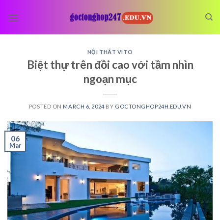
Skip
to
content
NỘI THẤT VITO
Biệt thự trên đồi cao với tầm nhìn
ngoạn mục
POSTED ON
MARCH 6, 2024
BY
GOCTONGHOP24H.EDU.VN
06
Mar