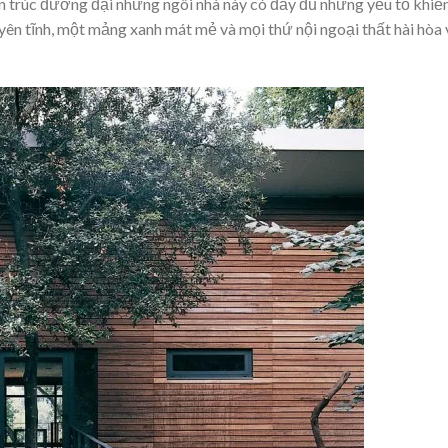
n trúc đương đại nhưng ngôi nhà này có đầy đủ những yếu tố khiế
ên tĩnh, một mảng xanh mát mẻ và mọi thứ nội ngoại thất hài hòa 