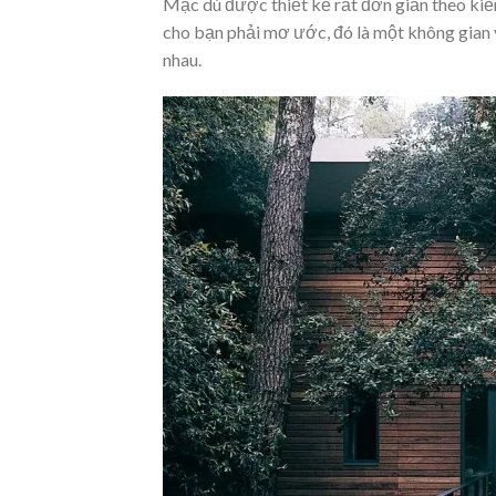
Mặc dù được thiết kế rất đơn giản theo kiế
cho bạn phải mơ ước, đó là một không gian y
nhau.