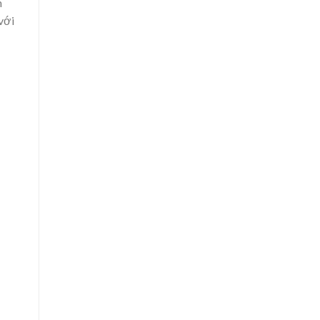
n
với