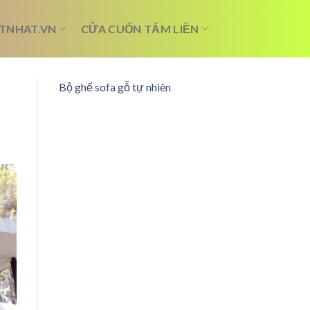
TNHAT.VN
CỬA CUỐN TẤM LIỀN
Bộ ghế sofa gỗ tự nhiên