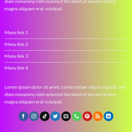
diam nonummy nibh euismod tincidunt ut laoreet dolore
magna aliquam erat volutpat.
Menu link 1
Menu link 2
Menu link 3
Menu link 4
Lorem ipsum dolor sit amet, consectetuer adipiscing elit, sed
diam nonummy nibh euismod tincidunt ut laoreet dolore
magna aliquam erat volutpat.