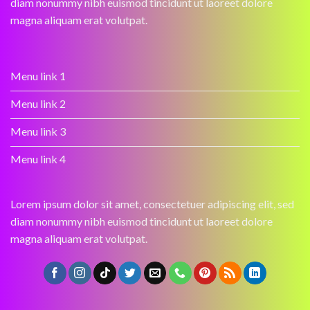
diam nonummy nibh euismod tincidunt ut laoreet dolore
magna aliquam erat volutpat.
Menu link 1
Menu link 2
Menu link 3
Menu link 4
Lorem ipsum dolor sit amet, consectetuer adipiscing elit, sed
diam nonummy nibh euismod tincidunt ut laoreet dolore
magna aliquam erat volutpat.