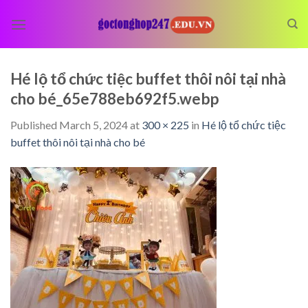
Skip
to
content
Hé lộ tổ chức tiệc buffet thôi nôi tại nhà
cho bé_65e788eb692f5.webp
Published
March 5, 2024
at
300 × 225
in
Hé lộ tổ chức tiệc
buffet thôi nôi tại nhà cho bé