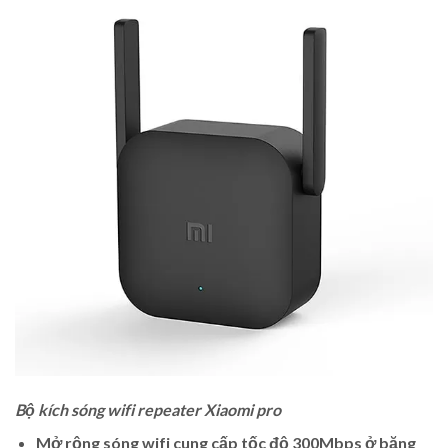
Bộ kích sóng wifi repeater Xiaomi pro
Mở rộng sóng wifi cung cấp tốc độ 300Mbps ở băng