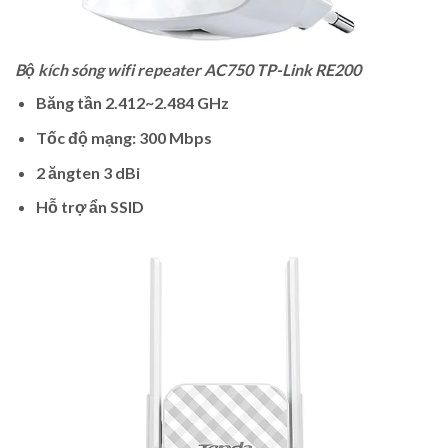
Bộ kích sóng wifi repeater AC750 TP-Link RE200
Băng tần 2.412~2.484 GHz
Tốc độ mạng: 300 Mbps
2 ăngten 3 dBi
Hỗ trợ ẩn SSID