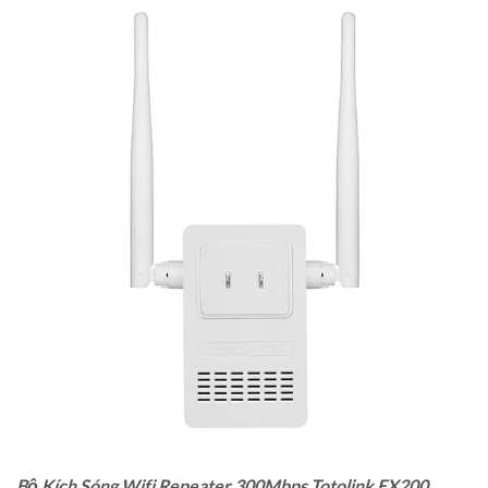
Bộ Kích Sóng Wifi Repeater 300Mbps Totolink EX200