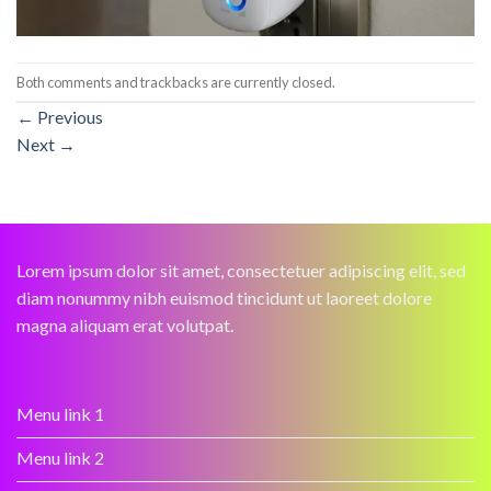
Both comments and trackbacks are currently closed.
←
Previous
Next
→
Lorem ipsum dolor sit amet, consectetuer adipiscing elit, sed
diam nonummy nibh euismod tincidunt ut laoreet dolore
magna aliquam erat volutpat.
Menu link 1
Menu link 2