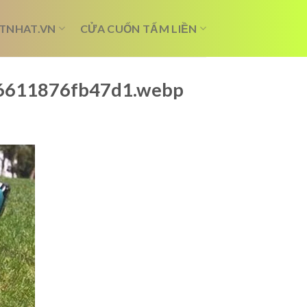
TNHAT.VN
CỬA CUỐN TẤM LIỀN
?_6611876fb47d1.webp