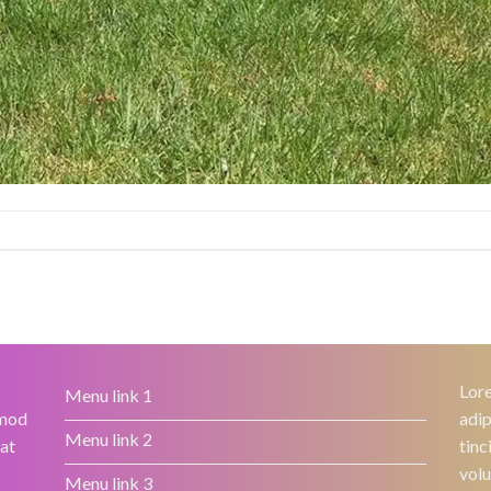
Lore
Menu link 1
smod
adip
Menu link 2
rat
tinc
volu
Menu link 3