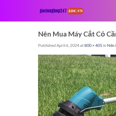
Skip
to
content
Nên Mua Máy Cắt Cỏ Cầ
Published
April 6, 2024
at
800 × 405
in
Nên 