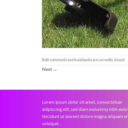
Both comments and trackbacks are currently closed.
Next
→
Lorem ipsum dolor sit amet, consectetuer
adipiscing elit, sed diam nonummy nibh eui
tincidunt ut laoreet dolore magna aliquam e
volutpat.