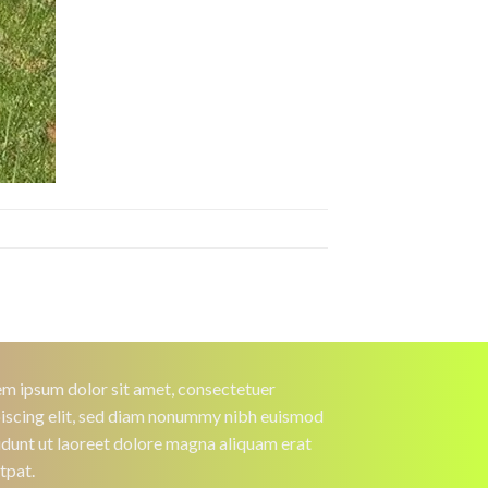
m ipsum dolor sit amet, consectetuer
iscing elit, sed diam nonummy nibh euismod
idunt ut laoreet dolore magna aliquam erat
tpat.