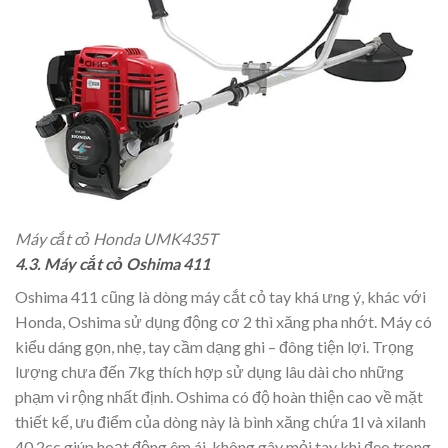
Máy cắt cỏ Honda UMK435T
4.3. Máy cắt cỏ Oshima 411
Oshima 411 cũng là dòng máy cắt cỏ tay khá ưng ý, khác với
Honda, Oshima sử dụng động cơ 2 thì xăng pha nhớt. Máy có
kiểu dáng gọn, nhẹ, tay cầm dạng ghi – đông tiện lợi. Trọng
lượng chưa đến 7kg thích hợp sử dụng lâu dài cho những
phạm vi rộng nhất định. Oshima có độ hoàn thiện cao về mặt
thiết kế, ưu điểm của dòng này là bình xăng chứa 1l và xilanh
40.2cc giúp hoạt động êm ái, không gây mỏi tay khi đeo trong