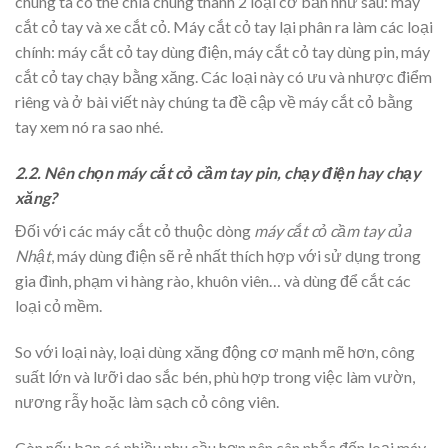
chúng ta có thể chia chúng thành 2 loại cơ bản như sau: máy
cắt cỏ tay và xe cắt cỏ. Máy cắt cỏ tay lại phân ra làm các loại
chính: máy cắt cỏ tay dùng điện, máy cắt cỏ tay dùng pin, máy
cắt cỏ tay chạy bằng xăng. Các loại này có ưu và nhược điểm
riêng và ở bài viết này chúng ta đề cập về máy cắt cỏ bằng
tay xem nó ra sao nhé.
2.2. Nên chọn máy cắt cỏ cầm tay pin, chạy điện hay chạy
xăng?
Đối với các máy cắt cỏ thuộc dòng
máy cắt cỏ cầm tay của
Nhật
, máy dùng điện sẽ rẻ nhất thích hợp với sử dụng trong
gia đình, phạm vi hàng rào, khuôn viên… và dùng để cắt các
loại cỏ mềm.
So với loại này, loại dùng xăng động cơ mạnh mẽ hơn, công
suất lớn và lưỡi dao sắc bén, phù hợp trong việc làm vườn,
nương rẫy hoặc làm sạch cỏ công viên.
Còn nếu bạn có nhiều nhu cầu hơn nên cân nhắc đến loại máy