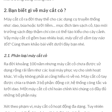
2. Bạn biết gì về máy cắt cỏ ?
Máy cắt cỏ ra đời thay thế cho các dụng cụ truyền thống
như: dao, búa hoặc lưỡi liềm… mục đích làm sạch cỏ, tạo môi
trường sạch đẹp thậm chí còn có thể tạo kiểu cho cây cảnh.
Vậy máy cắt cỏ gồm bao nhiêu loại,
máy cắt cỏ cầm tay nào
tốt
? Cùng tham khảo bài viết dưới đây bạn nhé.
2.1. Phân loại máy cắt cỏ
Ra đời khoảng 100 năm nhưng máy cắt cỏ chưa được sử
dụng rộng rãi lắm như các loại máy phục vụ cho sinh hoạt
khác. Vì vậy không phải ai cũng hiểu rõ về nó. Máy cắt cỏ tay
được chia ra thành 3 bộ phận: động cơ, hệ thống công tắc và
lưỡi dao. Một máy cắt cỏ chỉ hoàn chỉnh khi chúng có đầy đủ
những bộ phận này.
Xét theo phạm vi, máy cắt cỏ hoạt động đa dạng. Tuy nhiên