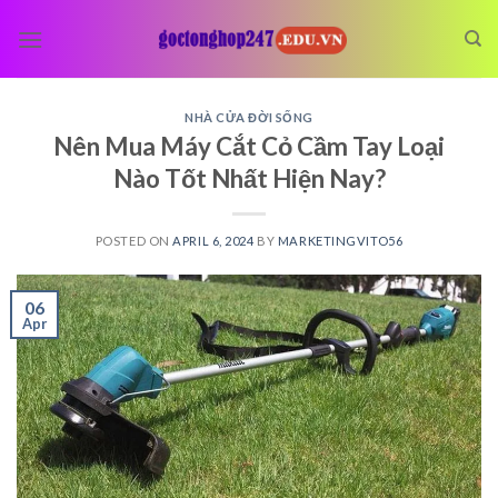
Skip
to
content
NHÀ CỬA ĐỜI SỐNG
Nên Mua Máy Cắt Cỏ Cầm Tay Loại
Nào Tốt Nhất Hiện Nay?
POSTED ON
APRIL 6, 2024
BY
MARKETINGVITO56
06
Apr