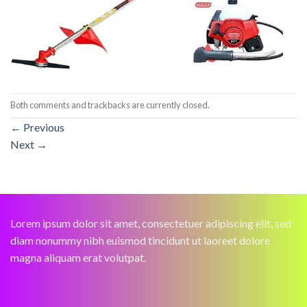
Both comments and trackbacks are currently closed.
←
Previous
Next
→
Lorem ipsum dolor sit amet, consectetuer adipiscing elit, sed
diam nonummy nibh euismod tincidunt ut laoreet dolore
magna aliquam erat volutpat.