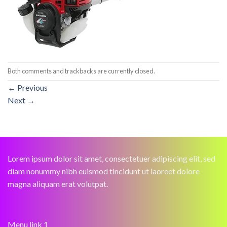
Both comments and trackbacks are currently closed.
←
Previous
Next
→
Lorem ipsum dolor sit amet, consectetuer adipiscing elit, sed
diam nonummy nibh euismod tincidunt ut laoreet dolore
magna aliquam erat volutpat.
Menu link 1