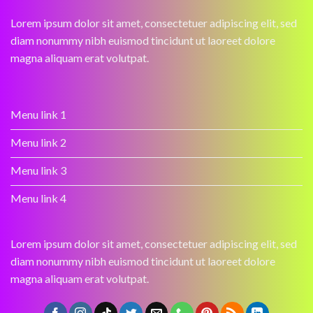
Lorem ipsum dolor sit amet, consectetuer adipiscing elit, sed
diam nonummy nibh euismod tincidunt ut laoreet dolore
magna aliquam erat volutpat.
Menu link 1
Menu link 2
Menu link 3
Menu link 4
Lorem ipsum dolor sit amet, consectetuer adipiscing elit, sed
diam nonummy nibh euismod tincidunt ut laoreet dolore
magna aliquam erat volutpat.