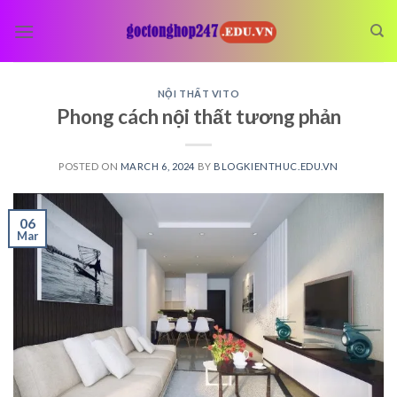
Skip
to
content
NỘI THẤT VITO
Phong cách nội thất tương phản
POSTED ON
MARCH 6, 2024
BY
BLOGKIENTHUC.EDU.VN
06
Mar