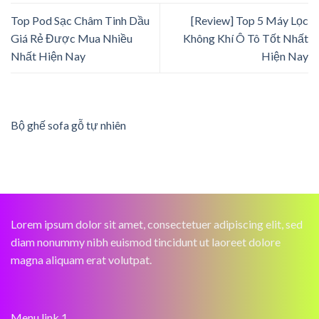
Top Pod Sạc Châm Tinh Dầu
[Review] Top 5 Máy Lọc
Giá Rẻ Được Mua Nhiều
Không Khí Ô Tô Tốt Nhất
Nhất Hiện Nay
Hiện Nay
Bộ ghế sofa gỗ tự nhiên
Lorem ipsum dolor sit amet, consectetuer adipiscing elit, sed
diam nonummy nibh euismod tincidunt ut laoreet dolore
magna aliquam erat volutpat.
Menu link 1