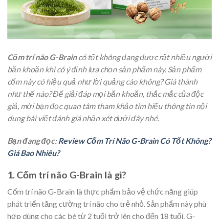
Cốm trí não G-Brain
có tốt không đang được rất nhiều người
băn khoăn khi có ý định lựa chọn sản phẩm này. Sản phẩm
cốm này có hiệu quả như lời quảng cáo không? Giá thành
như thế nào? Để giải đáp mọi băn khoăn, thắc mắc của độc
giả, mời bạn đọc quan tâm tham khảo tìm hiểu thông tin nội
dung bài viết đánh giá nhận xét dưới đây nhé.
Bạn đang đọc:
Review Cốm Trí Não G-Brain Có Tốt Không?
Giá Bao Nhiêu?
1. Cốm trí não G-Brain là gì?
Cốm trí não G-Brain là thực phẩm bảo vệ chức năng giúp
phát triển tăng cường trí não cho trẻ nhỏ. Sản phẩm này phù
hợp dùng cho các bé từ 2 tuổi trở lên cho đến 18 tuổi. G-