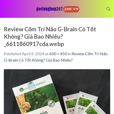
Skip
to
content
Review Cốm Trí Não G-Brain Có Tốt
Không? Giá Bao Nhiêu?
_6611860917cda.webp
Published
April 6, 2024
at
600 × 450
in
Review Cốm Trí Não
G-Brain Có Tốt Không? Giá Bao Nhiêu?