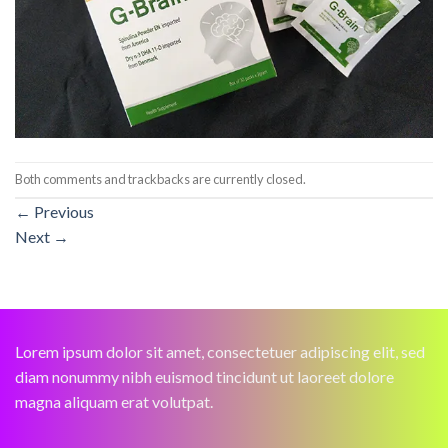
Both comments and trackbacks are currently closed.
←
Previous
Next
→
Lorem ipsum dolor sit amet, consectetuer adipiscing elit, sed
diam nonummy nibh euismod tincidunt ut laoreet dolore
magna aliquam erat volutpat.