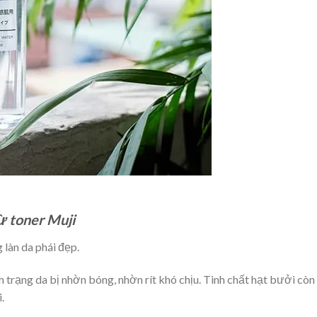
ừ toner Muji
 làn da phái đẹp.
h trạng da bị nhờn bóng, nhờn rít khó chịu. Tinh chất hạt bưởi còn
i.