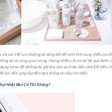
c chị em Việt ưa chuộng sử dụng bởi độ lành tính cùng nhiều ưu đ
ưỡng da vô cùng quan trọng, nhưng nhiều chị em lại bỏ qua bước n
dụng toner để dưỡng da, giữ ẩm, làm sạch bụi bẩn nhé. Để hiểu rõ
ể bài viết cung cấp đến bạn thông tin hữu ích nhất.
uji Nhật Bản Có Tốt Không?