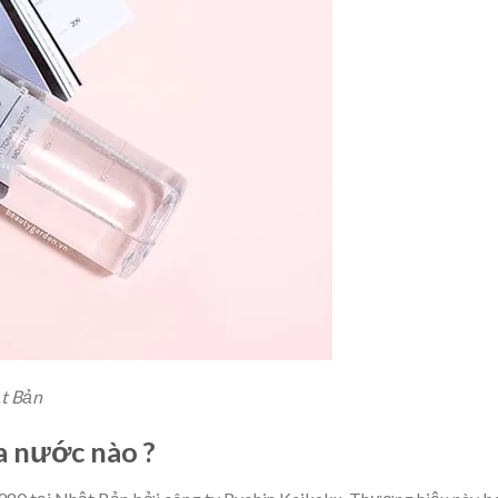
ật Bản
a nước nào ?