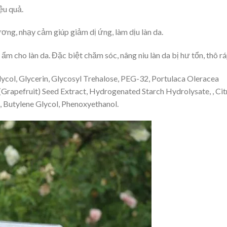
ệu quả.
hương, nhạy cảm giúp giảm dị ứng, làm dịu làn da.
 ẩm cho làn da. Đặc biệt chăm sóc, nâng niu làn da bị hư tổn, thô r
ycol, Glycerin, Glycosyl Trehalose, PEG-32, Portulaca Oleracea
(Grapefruit) Seed Extract, Hydrogenated Starch Hydrolysate, , Cit
, Butylene Glycol, Phenoxyethanol.