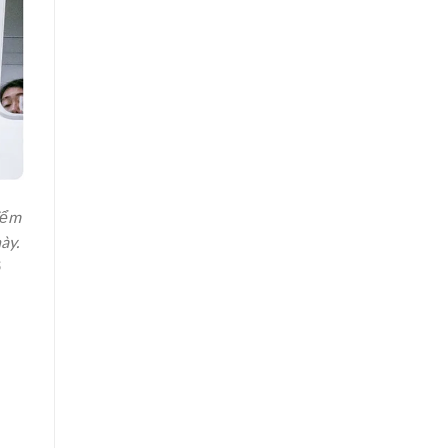
iểm
ày.