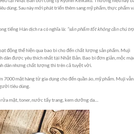
80 tại Nhật Bản bởi công ty Ryohin Keikaku. Thương hiệu này b
iêu dùng. Sau này mới phát triển thêm sang mỹ phẩm, thực phẩm v
ng tiếng Hán dịch ra có nghĩa là:
“sản phẩm tốt không cần chú tr
oạt động thể hiện qua bao bì cho đến chất lượng sản phẩm. Muji
h dân được yêu thích nhất tại Nhật Bản. Bao bì đơn giản, mộc mạ
nh dân nhưng chất lượng thì trên cả tuyệt vời.
ơn 7000 mặt hàng từ gia dụng cho đến quần áo, mỹ phẩm. Muji vẫn
gười tiêu dùng.
a rửa mặt, toner, nước tẩy trang, kem dưỡng da…