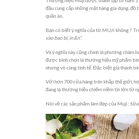
Thương hiệu Muji được thành lập từ năm 19
đầu cung cấp những mặt hàng gia dụng, đồ t
quần áo.
Bạn có biết ý nghĩa của từ MUJI không ? Tro
vào bao bì, in ấn”.
Và ý nghĩa này cũng chính là phương châm h
được bình chọn là thương hiệu mỹ phẩm bìn
nhưng vô cùng tinh tế. Đặc biệt giá thành bì
Với hơn 700 cửa hàng trên khắp thế giới, h
đang là thương hiệu chiếm niềm tin lớn từ n
Nói về các sản phẩm làm đẹp của Muji : Sữ