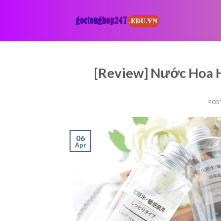
Skip
to
content
[Review] Nước Hoa 
POS
06
Apr