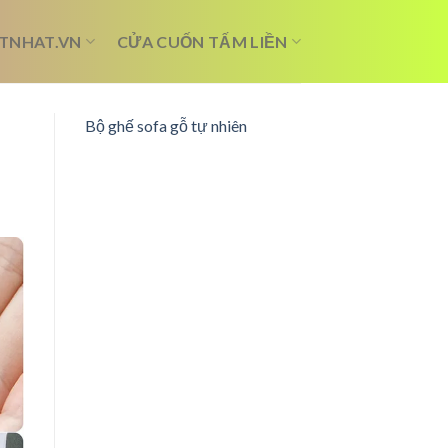
TNHAT.VN
CỬA CUỐN TẤM LIỀN
Bộ ghế sofa gỗ tự nhiên