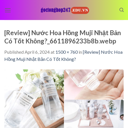
Skip
to
content
[Review] Nước Hoa Hồng Muji Nhật Bản
Có Tốt Không?_6611896233b8b.webp
Published
April 6, 2024
at
1500 × 760
in
[Review] Nước Hoa
Hồng Muji Nhật Bản Có Tốt Không?