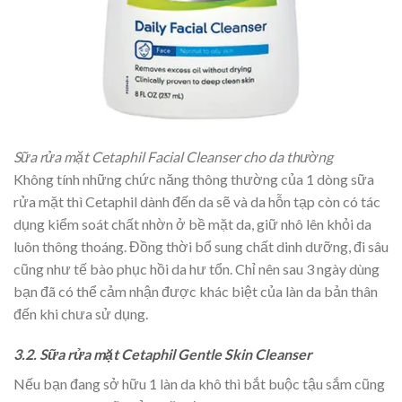
Sữa rửa mặt Cetaphil Facial Cleanser cho da thường
Không tính những chức năng thông thường của 1 dòng sữa
rửa mặt thì Cetaphil dành đến da sẽ và da hỗn tạp còn có tác
dụng kiểm soát chất nhờn ở bề mặt da, giữ nhô lên khỏi da
luôn thông thoáng. Đồng thời bổ sung chất dinh dưỡng, đi sâu
cũng như tế bào phục hồi da hư tổn. Chỉ nên sau 3 ngày dùng
bạn đã có thể cảm nhận được khác biệt của làn da bản thân
đến khi chưa sử dụng.
3.2. Sữa rửa mặt Cetaphil Gentle Skin Cleanser
Nếu bạn đang sở hữu 1 làn da khô thì bắt buộc tậu sắm cũng