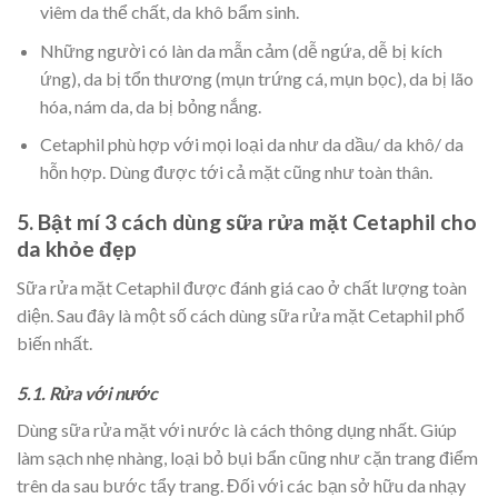
viêm da thể chất, da khô bẩm sinh.
Những người có làn da mẫn cảm (dễ ngứa, dễ bị kích
ứng), da bị tổn thương (mụn trứng cá, mụn bọc), da bị lão
hóa, nám da, da bị bỏng nắng.
Cetaphil phù hợp với mọi loại da như da dầu/ da khô/ da
hỗn hợp. Dùng được tới cả mặt cũng như toàn thân.
5. Bật mí 3 cách dùng sữa rửa mặt Cetaphil cho
da khỏe đẹp
Sữa rửa mặt Cetaphil được đánh giá cao ở chất lượng toàn
diện. Sau đây là một số cách dùng sữa rửa mặt Cetaphil phổ
biến nhất.
5.1. Rửa với nước
Dùng sữa rửa mặt với nước là cách thông dụng nhất. Giúp
làm sạch nhẹ nhàng, loại bỏ bụi bẩn cũng như cặn trang điểm
trên da sau bước tẩy trang. Đối với các bạn sở hữu da nhạy