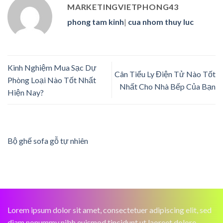
MARKETINGVIETPHONG43
phong tam kinh
|
cua nhom thuy luc
Kinh Nghiệm Mua Sạc Dự
Cân Tiểu Ly Điện Tử Nào Tốt
Phòng Loại Nào Tốt Nhất
Nhất Cho Nhà Bếp Của Bạn
Hiện Nay?
Bộ ghế sofa gỗ tự nhiên
Lorem ipsum dolor sit amet, consectetuer adipiscing elit, sed
diam nonummy nibh euismod tincidunt ut laoreet dolore