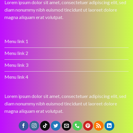
Lorem ipsum dolor sit amet, consectetuer adipiscing elit, sed
diam nonummy nibh euismod tincidunt ut laoreet dolore
magna aliquam erat volutpat.
Menu link 1
Menu link 2
Menu link 3
Menu link 4
Lorem ipsum dolor sit amet, consectetuer adipiscing elit, sed
diam nonummy nibh euismod tincidunt ut laoreet dolore
magna aliquam erat volutpat.