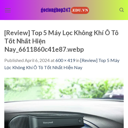
Skip
to
content
[Review] Top 5 Máy Lọc Không Khí Ô Tô
Tốt Nhất Hiện
Nay_6611860c41e87.webp
Published
April 6, 2024
at
600 × 419
in
[Review] Top 5 Máy
Lọc Không Khí Ô Tô Tốt Nhất Hiện Nay