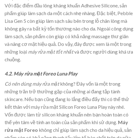
Với đặc điểm đầu lông kháng khuẩn Adhesive Silicone, sản
phẩm giúp làm sạch da một cách nhẹ nhàng. Đặc biệt, Pebble
Lisa Gen 5 còn giúp làm sạch sâu bên trong lỗ chân lông mà
không gây ra bất kỳ tổn thương nào cho da. Ngoài công dụng
làm sạch, sản phẩm còn giúp có khả năng massage thư giãn
và nâng cơ mặt hiệu quả. Do vậy, đây được xem là một trong
những loại
máy rửa mặt tốt nhất
và được người dùng khá ưa
chuộng.
4.2. Máy rửa mặt Foreo Luna Play
Có nên dùng máy rửa mặt
không? Đây vốn là một trong
những trăn trở thường gặp của những ai đang tập tành
skincare. Nếu bạn cũng đang lo lắng điều đấy thì có thể thử
kết thân với máy rửa mặt Silicon Foreo Luna Play này nhé.
Vốn được làm từ silicon kháng khuẩn nên bạn hoàn toàn có
thể yên tâm về tính an toàn của sản phẩm khi sử dụng.
Máy
rửa mặt Foreo
không chỉ giúp làm sạch cho da hiệu quả, sản
phẩm còn có khả năng thanh tẩy lớp tế bào chết trên da nữa