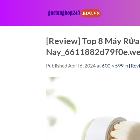
Skip
to
content
[Review] Top 8 Máy Rửa
Nay_6611882d79f0e.w
Published
April 6, 2024
at
600 × 599
in
[Rev