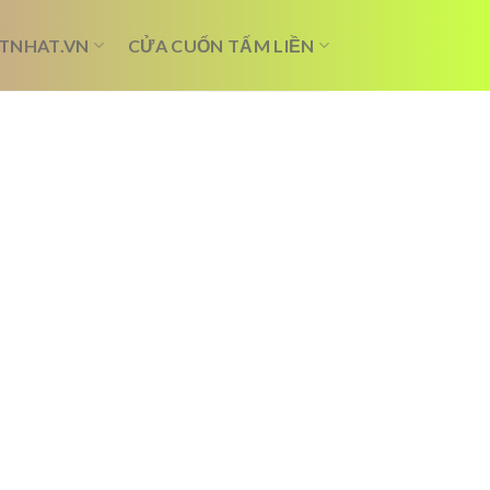
TNHAT.VN
CỬA CUỐN TẤM LIỀN