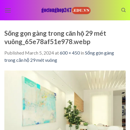
Skip
to
content
Sống gọn gàng trong căn hộ 29 mét
vuông_65e78af51e978.webp
Published
March 5, 2024
at
600 × 450
in
Sống gọn gàng
trong căn hộ 29 mét vuông