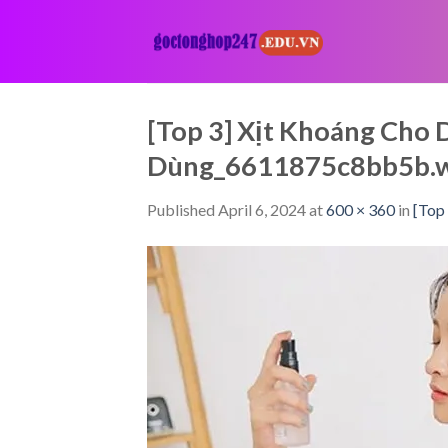
Skip
to
content
[Top 3] Xịt Khoáng Cho
Dùng_6611875c8bb5b.
Published
April 6, 2024
at
600 × 360
in
[Top