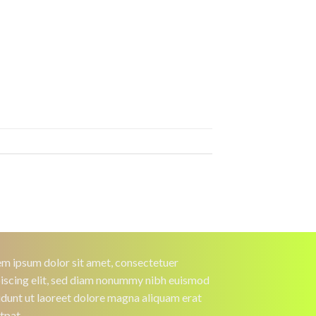
m ipsum dolor sit amet, consectetuer
iscing elit, sed diam nonummy nibh euismod
idunt ut laoreet dolore magna aliquam erat
tpat.