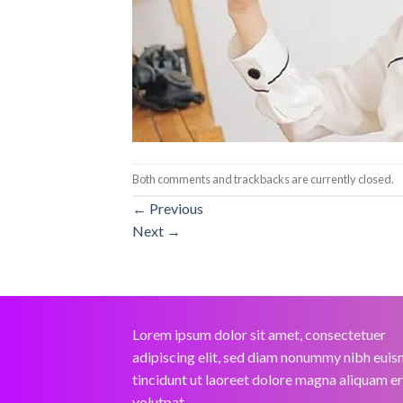
Both comments and trackbacks are currently closed.
←
Previous
Next
→
Lorem ipsum dolor sit amet, consectetuer
adipiscing elit, sed diam nonummy nibh eui
tincidunt ut laoreet dolore magna aliquam e
volutpat.