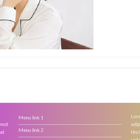
Lore
Menu link 1
smod
adip
Menu link 2
rat
tinc
volu