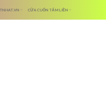
TNHAT.VN
CỬA CUỐN TẤM LIỀN