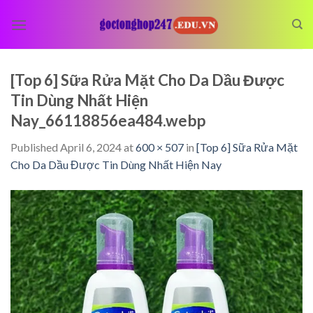
Skip
to
content
[Top 6] Sữa Rửa Mặt Cho Da Dầu Được
Tin Dùng Nhất Hiện
Nay_66118856ea484.webp
Published
April 6, 2024
at
600 × 507
in
[Top 6] Sữa Rửa Mặt
Cho Da Dầu Được Tin Dùng Nhất Hiện Nay