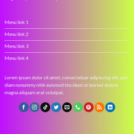
Menu link 1
Menu link 2
Menu link 3
Menu link 4
Lorem ipsum dolor sit amet, consectetuer adipiscing elit, sed
diam nonummy nibh euismod tincidunt ut laoreet dolore
magna aliquam erat volutpat.