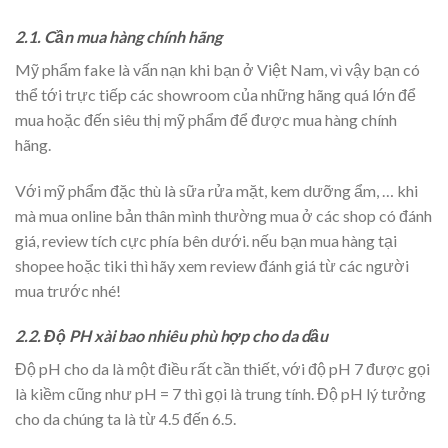
2.1. Cần mua hàng chính hãng
Mỹ phẩm fake là vấn nạn khi bạn ở Việt Nam, vì vậy bạn có
thể tới trực tiếp các showroom của những hãng quá lớn để
mua hoặc đến siêu thị mỹ phẩm để được mua hàng chính
hãng.
Với mỹ phẩm đặc thù là sữa rửa mặt, kem dưỡng ẩm, … khi
mà mua online bản thân mình thường mua ở các shop có đánh
giá, review tích cực phía bên dưới. nếu bạn mua hàng tại
shopee hoặc tiki thì hãy xem review đánh giá từ các người
mua trước nhé!
2.2. Độ PH xài bao nhiêu phù hợp cho da dầu
Độ pH cho da là một điều rất cần thiết, với độ pH 7 được gọi
là kiềm cũng như pH = 7 thì gọi là trung tính. Độ pH lý tưởng
cho da chúng ta là từ 4.5 đến 6.5.