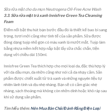
Sữa rửa mặt cho da mụn Neutrogena Oil-Free Acne Wash
3.3. Sữa rửa mặt trà xanh Innisfree Green Tea Cleansing
Foam
Điểm nổi bật thu hút bạn bước đầu đó là thiết kế bao bì sang
trọng, tươi mới cũng như tinh tế của sản phẩm. Sữa được
đóng dạng tuýp nhỏ gọn có màu xanh lá mướt mắt. Tuýp làm
bằng nhựa mềm kết hợp nắp bật lấy sữa chắc chắn, tiện
dụng với chiều dài 150ml.
Innisfree Green Tea thích hợp cho mọi loại da, đặc thù hợp lý
với da dầu mụn, da nhờn cũng như nói cả da nhạy cảm. Sản
phẩm được chiết xuất từ trà xanh và những nguyên liệu tự
nhiên lành tính và dịu nhẹ nhàng. Bạn sẽ có cảm giác nhẹ
nhàng, sạch thoáng mà không còn nhờn dính hoặc khô ráp sau
khi sử dụng sản phẩm.
Tìm hiểu thêm:
Nên Mua Bàn Chải Đánh Răng Điện Loại