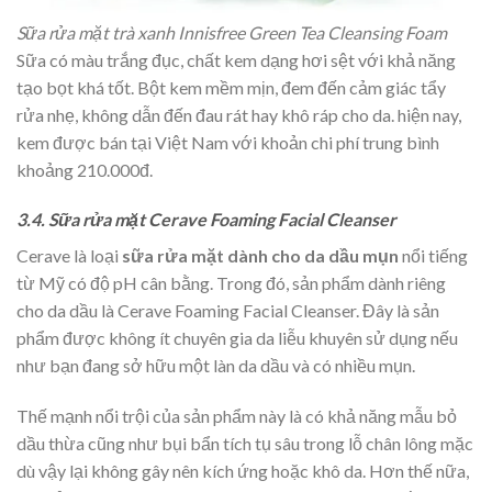
Sữa rửa mặt trà xanh Innisfree Green Tea Cleansing Foam
Sữa có màu trắng đục, chất kem dạng hơi sệt với khả năng
tạo bọt khá tốt. Bột kem mềm mịn, đem đến cảm giác tẩy
rửa nhẹ, không dẫn đến đau rát hay khô ráp cho da. hiện nay,
kem được bán tại Việt Nam với khoản chi phí trung bình
khoảng 210.000đ.
3.4. Sữa rửa mặt Cerave Foaming Facial Cleanser
Cerave là loại
sữa rửa mặt dành cho da dầu mụn
nổi tiếng
từ Mỹ có độ pH cân bằng. Trong đó, sản phẩm dành riêng
cho da dầu là Cerave Foaming Facial Cleanser. Đây là sản
phẩm được không ít chuyên gia da liễu khuyên sử dụng nếu
như bạn đang sở hữu một làn da dầu và có nhiều mụn.
Thế mạnh nổi trội của sản phẩm này là có khả năng mẫu bỏ
dầu thừa cũng như bụi bẩn tích tụ sâu trong lỗ chân lông mặc
dù vậy lại không gây nên kích ứng hoặc khô da. Hơn thế nữa,