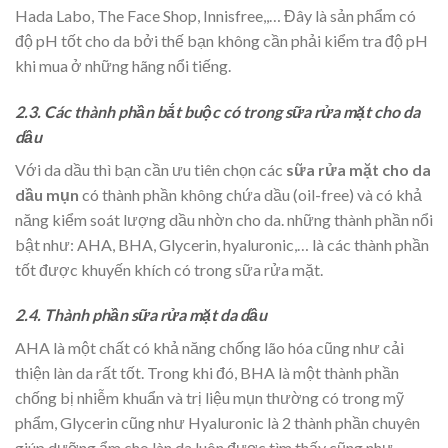
Hada Labo, The Face Shop, Innisfree,,… Đây là sản phẩm có
độ pH tốt cho da bởi thế bạn không cần phải kiểm tra độ pH
khi mua ở những hãng nổi tiếng.
2.3. Các thành phần bắt buộc có trong sữa rửa mặt cho da
dầu
Với da dầu thì bạn cần ưu tiên chọn các
sữa rửa mặt cho da
dầu mụn
có thành phần không chứa dầu (oil-free) và có khả
năng kiểm soát lượng dầu nhờn cho da. những thành phần nổi
bật như: AHA, BHA, Glycerin, hyaluronic,… là các thành phần
tốt được khuyến khích có trong sữa rửa mặt.
2.4. Thành phần sữa rửa mặt da dầu
AHA là một chất có khả năng chống lão hóa cũng như cải
thiện làn da rất tốt. Trong khi đó, BHA là một thành phần
chống bị nhiễm khuẩn và trị liệu mụn thường có trong mỹ
phẩm, Glycerin cũng như Hyaluronic là 2 thành phần chuyên
giúp dưỡng ẩm cho làn da luôn được tìm thấy cũng như