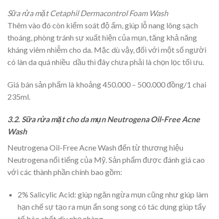
Sữa rửa mặt Cetaphil Dermacontrol Foam Wash
Thêm vào đó còn kiểm soát độ ẩm, giúp lỗ nang lông sạch
thoáng, phòng tránh sự xuất hiện của mụn, tăng khả năng
kháng viêm nhiễm cho da. Mặc dù vậy, đối với một số người
có làn da quá nhiều dầu thì đây chưa phải là chọn lọc tối ưu.
Giá bán sản phẩm là khoảng 450.000 – 500.000 đồng/1 chai
235ml.
3.2. Sữa rửa mặt cho da mụn Neutrogena Oil-Free Acne
Wash
Neutrogena Oil-Free Acne Wash đến từ thương hiệu
Neutrogena nổi tiếng của Mỹ. Sản phẩm được đánh giá cao
với các thành phần chính bao gồm:
2% Salicylic Acid: giúp ngăn ngừa mụn cũng như giúp làm
hạn chế sự tạo ra mụn ẩn song song có tác dụng giúp tẩy
tế bào chết dịu nhẹ nhàng.