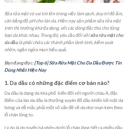
Sữa rửa mặt có vai trò lớn trong việc làm sạch, duy trì độ ẩm,
cân bằng độ pH cho làn da. Hiện nay sản phẩm sữa rửa mặt
trên thị trường khá đa dạng, với các dòng đặc thù cho từng
loại da khác nhau. Trong đó, yêu cầu đối với
sữa rửa mặt cho
da dầu
là phải chứa các thành phần lành tính, kiểm soát
nhờn, ngăn ngừa mụn hiệu quả.
Bạn đang đọc:
[Top 6] Sữa Rửa Mặt Cho Da Dầu Được Tin
Dùng Nhất Hiện Nay
1. Da dầu có những đặc điểm cơ bản nào?
Da dầu là dạng da khá phổ biến đối với người châu Á, đặc
điểm của làn da dầu là thường xuyên đổ dầu khiến bề mặt da
bóng và dễ mắc phải một số vấn đề về da như mụn kèm theo
lỗ chân lông to.
Lý do là do tuyến bã nhờn dưới lỗ chân lông tiết ra nhiều dầu