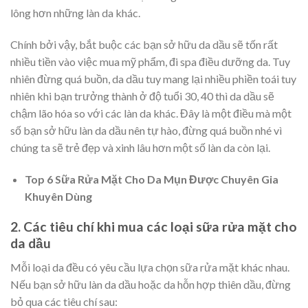
lông hơn những làn da khác.
Chính bởi vậy, bắt buộc các bạn sở hữu da dầu sẽ tốn rất
nhiều tiền vào việc mua mỹ phẩm, đi spa điều dưỡng da. Tuy
nhiên đừng quá buồn, da dầu tuy mang lại nhiều phiền toái tuy
nhiên khi bạn trưởng thành ở độ tuổi 30, 40 thì da dầu sẽ
chậm lão hóa so với các làn da khác. Đây là một điều mà một
số bạn sở hữu làn da dầu nên tự hào, đừng quá buồn nhé vì
chúng ta sẽ trẻ đẹp và xinh lâu hơn một số làn da còn lại.
Top 6 Sữa Rửa Mặt Cho Da Mụn Được Chuyên Gia
Khuyên Dùng
2. Các tiêu chí khi mua các loại sữa rửa mặt cho
da dầu
Mỗi loại da đều có yêu cầu lựa chọn sữa rửa mặt khác nhau.
Nếu bạn sở hữu làn da dầu hoặc da hỗn hợp thiên dầu, đừng
bỏ qua các tiêu chí sau: