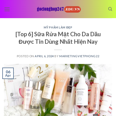
Skip
to
content
MỸ PHẨM LÀM ĐẸP
[Top 6] Sữa Rửa Mặt Cho Da Dầu
Được Tin Dùng Nhất Hiện Nay
POSTED ON
APRIL 6, 2024
BY
MARKETINGVIETPHONG22
06
Apr