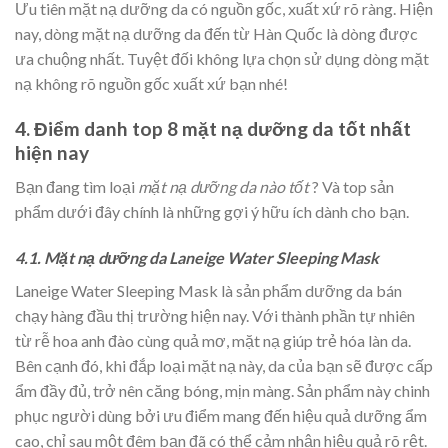
Ưu tiên mặt nạ dưỡng da có nguồn gốc, xuất xứ rõ ràng. Hiện
nay, dòng mặt nạ dưỡng da đến từ Hàn Quốc là dòng được
ưa chuộng nhất. Tuyệt đối không lựa chọn sử dụng dòng mặt
nạ không rõ nguồn gốc xuất xứ bạn nhé!
4. Điểm danh top 8 mặt nạ dưỡng da tốt nhất
hiện nay
Bạn đang tìm loại
mặt nạ dưỡng da nào tốt
? Và top sản
phẩm dưới đây chính là những gợi ý hữu ích dành cho bạn.
4.1. Mặt nạ dưỡng da Laneige Water Sleeping Mask
Laneige Water Sleeping Mask là sản phẩm dưỡng da bán
chạy hàng đầu thị trường hiện nay. Với thành phần tự nhiên
từ rễ hoa anh đào cùng quả mơ, mặt nạ giúp trẻ hóa làn da.
Bên cạnh đó, khi đắp loại mặt nạ này, da của bạn sẽ được cấp
ẩm đầy đủ, trở nên căng bóng, mịn màng. Sản phẩm này chinh
phục người dùng bởi ưu điểm mang đến hiệu quả dưỡng ẩm
cao, chỉ sau một đêm bạn đã có thể cảm nhận hiệu quả rõ rệt.