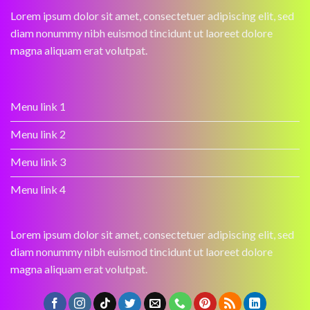
Lorem ipsum dolor sit amet, consectetuer adipiscing elit, sed
diam nonummy nibh euismod tincidunt ut laoreet dolore
magna aliquam erat volutpat.
Menu link 1
Menu link 2
Menu link 3
Menu link 4
Lorem ipsum dolor sit amet, consectetuer adipiscing elit, sed
diam nonummy nibh euismod tincidunt ut laoreet dolore
magna aliquam erat volutpat.