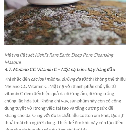
Mặt nạ đất sét Kiehl’s Rare Earth Deep Pore Cleansing
Masque
4.7. Melano CC Vitamin C – Mặt nạ bán chạy hàng đầu
Khi nhắc đến
các loại mặt nạ dưỡng da tốt
thì không thể thiếu
Melano CC Vitamin C. Mặt nạ với thành phần chủ yếu từ
vitamin C đem đến hiệu quả da dưỡng ẩm, dưỡng trắng,
chống lão hóa tốt. Không chỉ vậy, sản phẩm này còn có công
dụng tuyệt vời trong việc tái tạo và tăng cường sức đề
kháng cho da. Cùng với đó là chất liệu cotton ôm khít, tạo sự
thoải mái cho người dùng. Thiết kế ôm khít này còn tạo điều
kiện cho da hấp thụ các dưỡng chất tối đa.