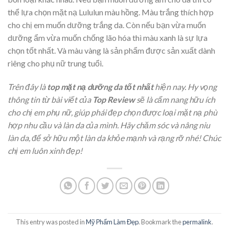
thể lựa chọn mặt nạ Lululun màu hồng. Màu trắng thích hợp
cho chị em muốn dưỡng trắng da. Còn nếu bạn vừa muốn
dưỡng ẩm vừa muốn chống lão hóa thì màu xanh là sự lựa
chọn tốt nhất. Và màu vàng là sản phẩm được sản xuất dành
riêng cho phụ nữ trung tuổi.
Trên đây là
top mặt nạ dưỡng da tốt nhất
hiện nay. Hy vọng
thông tin từ bài viết của
Top Review
sẽ là cẩm nang hữu ích
cho chị em phụ nữ, giúp phái đẹp chọn được loại mặt nạ phù
hợp nhu cầu và làn da của mình. Hãy chăm sóc và nâng niu
làn da, để sở hữu một làn da khỏe mạnh và rạng rỡ nhé! Chúc
chị em luôn xinh đẹp!
This entry was posted in
Mỹ Phẩm Làm Đẹp
. Bookmark the
permalink
.