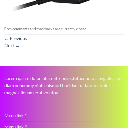
Both comments and trackbacks are currently closed.
←
Previous
Next
→
Lorem ipsum dolor sit amet, consectetuer adipiscing elit, sed
diam nonummy nibh euismod tincidunt ut laoreet dolore
magna aliquam erat volutpat.
Menu link 1
Menu link 2