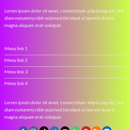
Lorem ipsum dolor sit amet, consectetuer adipiscing elit, sed
diam nonummy nibh euismod tincidunt ut laoreet dolore
magna aliquam erat volutpat.
Menu link 1
Menu link 2
Menu link 3
Menu link 4
Lorem ipsum dolor sit amet, consectetuer adipiscing elit, sed
diam nonummy nibh euismod tincidunt ut laoreet dolore
magna aliquam erat volutpat.