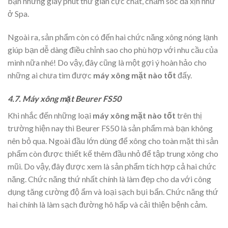
bạn những giây phút thư giãn cực chất, chăm sóc da xịn như
ở Spa.
Ngoài ra, sản phẩm còn có đến hai chức năng xông nóng lạnh
giúp bạn dễ dàng điều chỉnh sao cho phù hợp với nhu cầu của
mình nữa nhé! Do vậy, đây cũng là một gợi ý hoàn hảo cho
những ai chưa tìm được
máy xông mặt nào tốt
đấy.
4.7. Máy xông mặt Beurer FS50
Khi nhắc đến những loại
máy xông mặt nào tốt
trên thị
trường hiện nay thì Beurer FS50 là sản phẩm mà bạn không
nên bỏ qua. Ngoài đầu lớn dùng để xông cho toàn mặt thì sản
phẩm còn được thiết kế thêm đầu nhỏ để tập trung xông cho
mũi. Do vậy, đây được xem là sản phẩm tích hợp cả hai chức
năng. Chức năng thứ nhất chính là làm đẹp cho da với công
dụng tăng cường độ ẩm và loại sạch bụi bẩn. Chức năng thứ
hai chính là làm sạch đường hô hấp và cải thiện bệnh cảm.