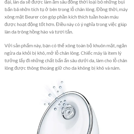
đại, làn da sẽ được làm ẩm sâu đồng thời loại bỏ những bụi
bẩn bã nhờn tích tụ ở bên trong lỗ chân lông. Đồng thời, máy
xông mặt Beurer còn góp phần kích thích tuần hoàn máu
được hoạt động tốt hơn. Điều này có ý nghĩa trong việc giúp
làn da trông hồng hào và tươi tắn.
Với sản phẩm này, bạn có thể xông toàn bộ khuôn mặt, ngăn
ngừa da khỏi bị khô, mở lỗ chân lông. Chiếc máy là item lý
tưởng lấy đi những chất bẩn ẩn sâu dưới da, làm cho lỗ chân
lông được thông thoáng giữ cho da không bị khô và nám.