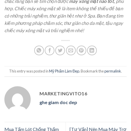
chắc rằng bạn sẽ tìm chọn được
máy xông mặt nào tốt,
phù
hợp. Chiếc máy xông mặt sẽ là item không thể thiếu để bạn
có những trải nghiệm, thư giãn hệt như ở Spa. Bạn đang tìm
kiếm phương pháp chăm sóc, thư giãn cho da mặt, tậu ngay
chiếc máy xông mặt và trải nghiệm nhé!
This entry was posted in
Mỹ Phẩm Làm Đẹp
. Bookmark the
permalink
.
MARKETINGVITO16
ghe giam doc dep
Mua Tấm Lót Chống Thấm
[Tư Vấn] Nên Mua Máy Trợ