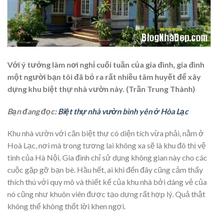
Với ý tưởng làm nơi nghỉ cuối tuần của gia đình, gia đình
một người bạn tôi đã bỏ ra rất nhiều tâm huyết để xây
dựng khu biệt thự nhà vườn này. (Trần Trung Thành)
Bạn đang đọc:
Biệt thự nhà vườn bình yên ở Hòa Lạc
Khu nhà vườn với căn biệt thự có diện tích vừa phải, nằm ở
Hoà Lạc, nơi mà trong tương lai không xa sẽ là khu đô thị vệ
tinh của Hà Nội. Gia đình chỉ sử dụng không gian này cho các
cuộc gặp gỡ bạn bè. Hầu hết, ai khi đến đây cũng cảm thấy
thích thú với quy mô và thiết kế của khu nhà bởi dáng vẻ của
nó cũng như khuôn viên được tạo dựng rất hợp lý. Quả thật
không thể không thốt lời khen ngợi.