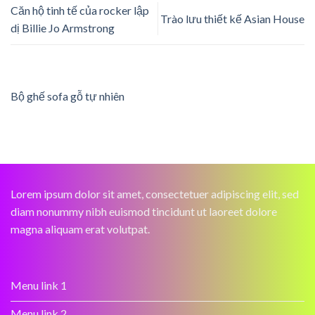
Căn hộ tinh tế của rocker lập
Trào lưu thiết kế Asian House
dị Billie Jo Armstrong
Bộ ghế sofa gỗ tự nhiên
Lorem ipsum dolor sit amet, consectetuer adipiscing elit, sed
diam nonummy nibh euismod tincidunt ut laoreet dolore
magna aliquam erat volutpat.
Menu link 1
Menu link 2