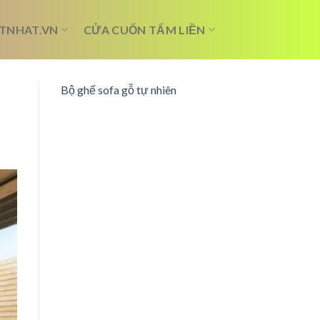
TNHAT.VN
CỬA CUỐN TẤM LIỀN
Bộ ghế sofa gỗ tự nhiên