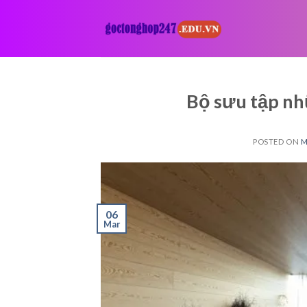
Skip
to
content
Bộ sưu tập n
POSTED ON
M
06
Mar