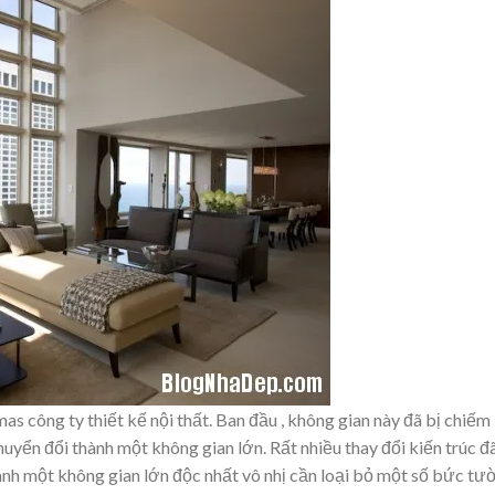
 công ty thiết kế nội thất. Ban đầu , không gian này đã bị chiếm
uyển đổi thành một không gian lớn. Rất nhiều thay đổi kiến trúc đ
nh một không gian lớn độc nhất vô nhị cần loại bỏ một số bức tư