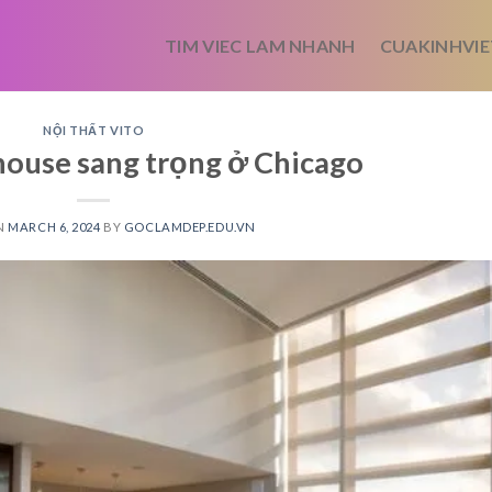
TIM VIEC LAM NHANH
CUAKINHVIE
NỘI THẤT VITO
ouse sang trọng ở Chicago
N
MARCH 6, 2024
BY
GOCLAMDEP.EDU.VN