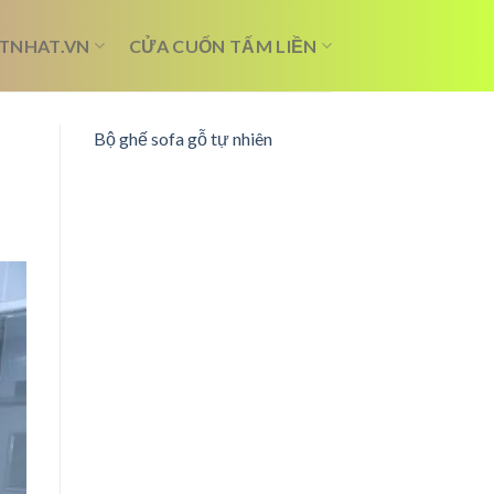
TNHAT.VN
CỬA CUỐN TẤM LIỀN
Bộ ghế sofa gỗ tự nhiên