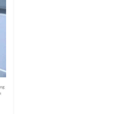
ung
m