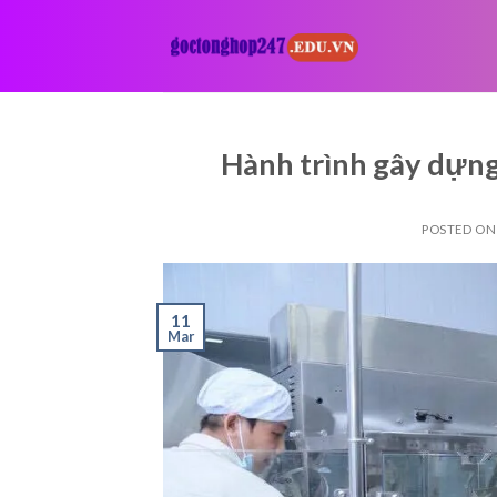
Skip
to
content
Hành trình gây dựn
POSTED O
11
Mar