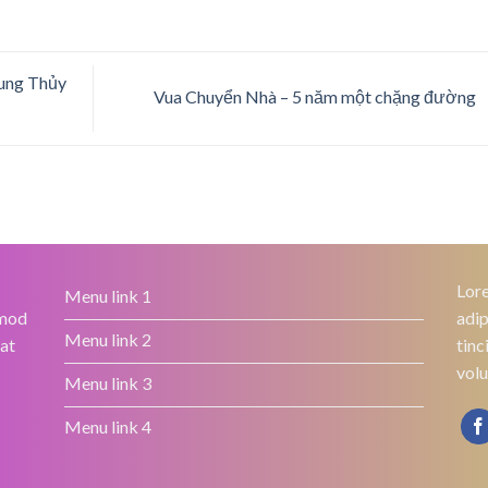
Dung Thủy
Vua Chuyển Nhà – 5 năm một chặng đường
Lore
Menu link 1
smod
adip
Menu link 2
rat
tinc
volu
Menu link 3
Menu link 4