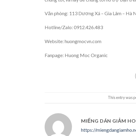
Văn phòng: 113 Dương Xá – Gia Lâm – Hà 
Hotline/Zalo: 0912.426.483
Website: huongmocvn.com
Fanpage: Huong Moc Organic
This entry was p
MIẾNG DÁN GIẢM HO
https://miengdangiamho.n