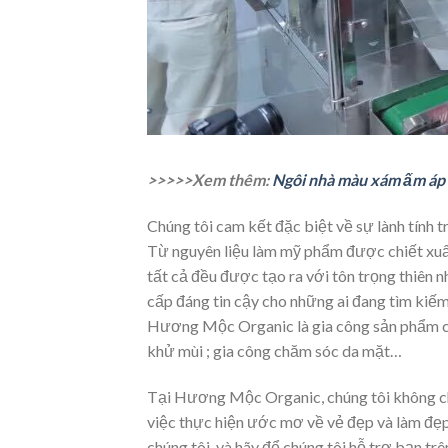
>>>>>Xem thêm:
Ngôi nhà màu xám ấm áp v
Chúng tôi cam kết đặc biệt về sự lành tính
Từ nguyên liệu làm mỹ phẩm được chiết xuấ
tất cả đều được tạo ra với tôn trọng thiên n
cấp đáng tin cậy cho những ai đang tìm kiếm
Hương Mộc Organic là gia công sản phẩm chăm
khử mùi ; gia công chăm sóc da mặt…
Tại Hương Mộc Organic, chúng tôi không chỉ
việc thực hiện ước mơ về vẻ đẹp và làm đẹp 
chúng tôi, và hãy để chúng tôi hỗ trợ bạn tr