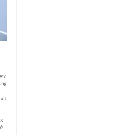
ay,
cung
xịt
ng
với