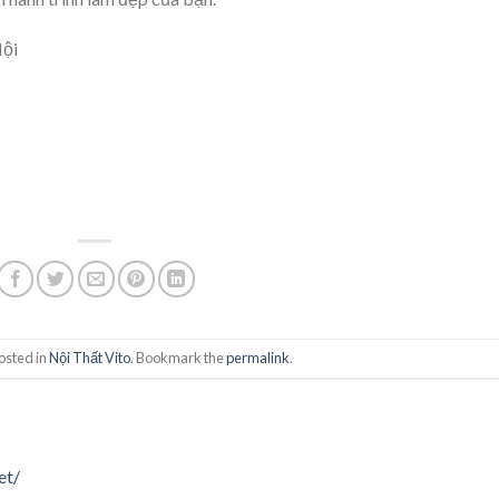
Nội
osted in
Nội Thất Vito
. Bookmark the
permalink
.
et/