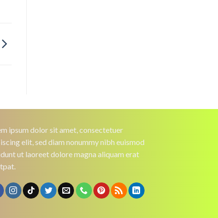
m ipsum dolor sit amet, consectetuer
iscing elit, sed diam nonummy nibh euismod
idunt ut laoreet dolore magna aliquam erat
tpat.