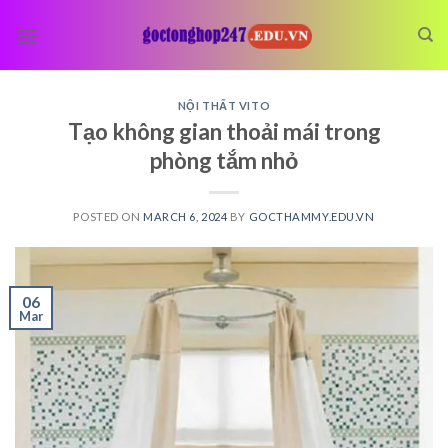
Skip
to
content
NỘI THẤT VITO
Tạo không gian thoải mái trong
phòng tắm nhỏ
POSTED ON
MARCH 6, 2024
BY
GOCTHAMMY.EDU.VN
06
Mar