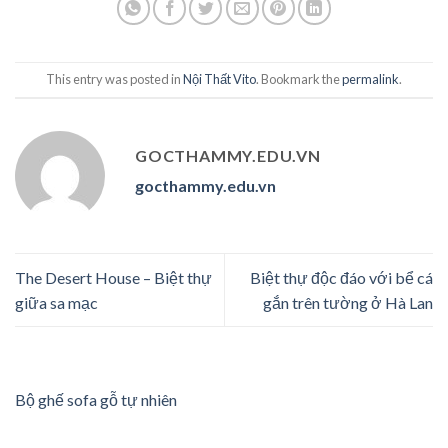
This entry was posted in
Nội Thất Vito
. Bookmark the
permalink
.
GOCTHAMMY.EDU.VN
gocthammy.edu.vn
The Desert House – Biệt thự
Biệt thự độc đáo với bể cá
giữa sa mạc
gắn trên tường ở Hà Lan
Bộ ghế sofa gỗ tự nhiên