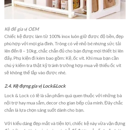
Kệ để gia vị OEM
Chiếc kệ được làm từ 100% inox luôn giữ được độ bền, đẹp
phù hợp với mọi gia đình. Trông có vẻ nhỏ bé nhưng sức tải
lên đến 8 – 10kg, chắc chắn đủ cho bạn đựng mọi thiết bị lên
đấy. Phụ kiện đi kèm bao gồm: Kệ, ốc vít. Khi mua bạn cần
chú ý kiểm tra thật kỹ tránh trường hợp mua về thiếu ốc vít
sẽ không thể lắp vào được nhé.
2.4. Kệ đựng gia vị Lock&Lock
Lock & Lock có lẽ là sản phẩm quá quen thuộc với những bà
nội trợ hay mua sắm, decor cho gian bếp của mình. Đây chắc
chắn là lựa chọn sáng suốt dành cho bạn.
Với kiểu dáng đẹp mắt và tiện lợi, chiếc kệ này vừa vặn đựng