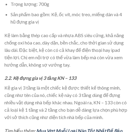
Trọng lượng: 700g
Sản phẩm bao gồm: Kệ, ốc vít, móc treo, miếng dán và 4
hũ đựng gia vị
Kệ làm bằng thép cao cấp và nhựa ABS siêu cứng, khả năng
chống oxi hóa cao, dày dặn, bền chắc, cho thời gian sử dụng
lâu dài. Đặc biệt, kệ còn có cả khay để điện thoại hay ipad
tiện lợi. Chị em nội trợ có thể vừa làm bếp mà còn vừa xem
hướng dẫn, không sợ vướng tay.
2.2. Kệ đựng gia vị 3 tầng KN – 133
Kệ gia vị 3 tầng là một chiếc kệ được thiết kế thông minh,
cũng như tên của nó, chiếc kệ này có 3 tầng dùng để đựng
nhiều vật dụng nhà bếp khác nhau. Ngoài ra, KN – 133 còn có
cả loại kệ 1 tầng và 2 tầng cho bạn dễ dàng lựa chọn phù hợp
với sở thích cũng như diện tích nhà bếp của mình.
Tìm hiểu thêm:
Mua Vợt Muỗi Loại Nào Tốt Nhất Để Bảo