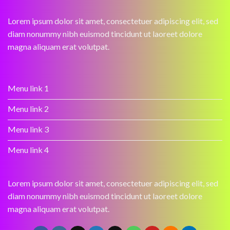
Lorem ipsum dolor sit amet, consectetuer adipiscing elit, sed
diam nonummy nibh euismod tincidunt ut laoreet dolore
magna aliquam erat volutpat.
Menu link 1
Menu link 2
Menu link 3
Menu link 4
Lorem ipsum dolor sit amet, consectetuer adipiscing elit, sed
diam nonummy nibh euismod tincidunt ut laoreet dolore
magna aliquam erat volutpat.