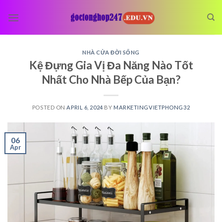
Skip
to
content
NHÀ CỬA ĐỜI SỐNG
Kệ Đựng Gia Vị Đa Năng Nào Tốt
Nhất Cho Nhà Bếp Của Bạn?
POSTED ON
APRIL 6, 2024
BY
MARKETINGVIETPHONG32
06
Apr