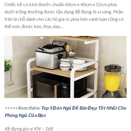
Chiếc kệ có kích thước chuẩn 60cm x 40cm x 52cm phía
dưới trống thường được tận dụng để đựng lò vi sóng. Phần
trên là chỗ dành cho các hũ gia vị, phía bên cạnh bạn cũng có
thể móc được kéo, thìa, dao…
>>>>>Xem thêm:
Top 5 Đèn Ngủ Để Bàn Đẹp Tốt Nhất Cho
Phòng Ngủ Của Bạn
Kệ đựng gia vị KN – 168