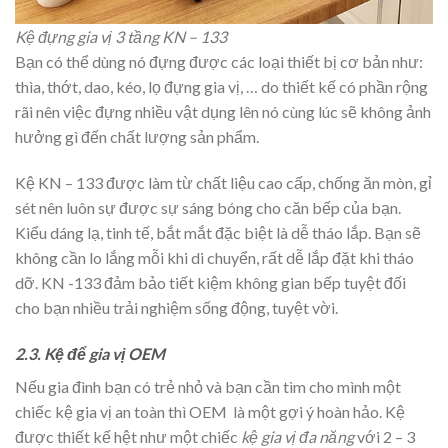
Kệ đựng gia vị 3 tầng KN – 133
Bạn có thể dùng nó đựng được các loại thiết bị cơ bản như:
thìa, thớt, dao, kéo, lọ đựng gia vị, … do thiết kế có phần rộng
rãi nên việc đựng nhiều vật dụng lên nó cùng lúc sẽ không ảnh
hưởng gì đến chất lượng sản phẩm.
Kệ KN – 133 được làm từ chất liệu cao cấp, chống ăn mòn, gỉ
sét nên luôn sự được sự sáng bóng cho căn bếp của bạn.
Kiểu dáng lạ, tinh tế, bắt mắt đặc biệt là dễ tháo lắp. Bạn sẽ
không cần lo lắng mỗi khi di chuyển, rất dễ lắp đặt khi tháo
dỡ. KN -133 đảm bảo tiết kiệm không gian bếp tuyệt đối
cho bạn nhiều trải nghiệm sống động, tuyệt vời.
2.3. Kệ để gia vị OEM
Nếu gia đình bạn có trẻ nhỏ và bạn cần tìm cho mình một
chiếc kệ gia vị an toàn thì OEM là một gợi ý hoàn hảo. Kệ
được thiết kế hệt như một chiếc
kệ gia vị đa năng
với 2 – 3