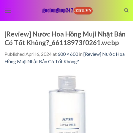
Skip
to
content
[Review] Nước Hoa Hồng Muji Nhật Bản
Có Tốt Không?_66118973f0261.webp
Published
April 6, 2024
at
600 × 600
in
[Review] Nước Hoa
Hồng Muji Nhật Bản Có Tốt Không?