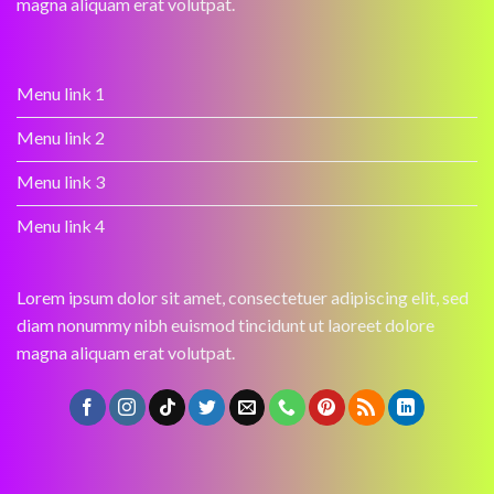
magna aliquam erat volutpat.
Menu link 1
Menu link 2
Menu link 3
Menu link 4
Lorem ipsum dolor sit amet, consectetuer adipiscing elit, sed
diam nonummy nibh euismod tincidunt ut laoreet dolore
magna aliquam erat volutpat.