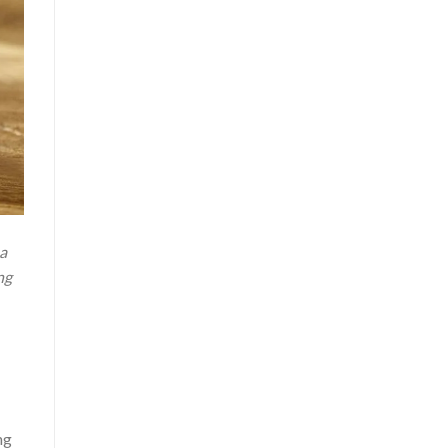
ua
ng
ng