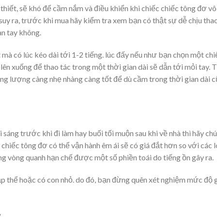
 thiết, sẽ khó để cầm nắm và điều khiển khi chiếc chiếc tông đơ vô
 suy ra, trước khi mua hãy kiểm tra xem bạn có thật sự dễ chịu tha
àn tay không.
t mà có lúc kéo dài tới 1-2 tiếng. lúc đấy nếu như bạn chọn một chi
ên xuống để thao tác trong một thời gian dài sẽ dẫn tới mỏi tay. 
ọng lượng càng nhẹ nhàng càng tốt để dù cầm trong thời gian dài 
áng trước khi đi làm hay buối tối muộn sau khi về nhà thì hãy chú
chiếc tông đơ có thể vận hành êm ái sẽ có giá đắt hơn so với các l
g vòng quanh hạn chế được một số phiền toái do tiếng ồn gây ra.
ập thể hoặc có con nhỏ. do đó, bạn đừng quên xét nghiệm mức độ 