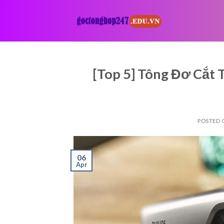
Skip
to
content
[Top 5] Tông Đơ Cắt
POSTED
06
Apr