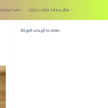
TNHAT.VN
CỬA CUỐN TẤM LIỀN
Bộ ghế sofa gỗ tự nhiên