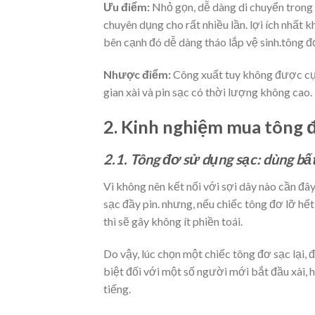
Ưu điểm:
Nhỏ gọn, dễ dàng di chuyển trong q
chuyên dụng cho rất nhiều lần. lợi ích nhất k
bên cạnh đó dễ dàng tháo lắp vệ sinh.tông đ
Nhược điểm:
Công xuất tuy không được cực
gian xài và pin sạc có thời lượng không cao.
2. Kinh nghiệm mua tông đ
2.1. Tông đơ sử dụng sạc: dùng bấ
Vì không nên kết nối với sợi dây nào cần đâ
sạc đầy pin. nhưng, nếu chiếc tông đơ lỡ hế
thì sẽ gây không ít phiền toái.
Do vậy, lúc chọn một chiếc tông đơ sạc lại, đ
biệt đối với một số người mới bắt đầu xài, 
tiếng.