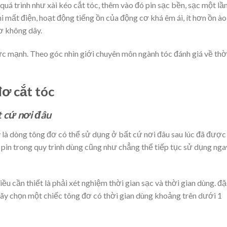
uá trình như xài kéo cắt tóc, thêm vào đó pin sạc bền, sạc một lầ
hi mất điện, hoạt động tiếng ồn của động cơ khá êm ái, ít hơn ồn ào
ơ không dây.
 mạnh. Theo góc nhìn giới chuyên môn ngành tóc đánh giá về thờ
ơ cắt tóc
t cứ nơi đâu
y là dòng tông đơ có thể sử dụng ở bất cứ nơi đâu sau lúc đã được
t pin trong quy trình dùng cũng như chẳng thể tiếp tục sử dụng nga
iều cần thiết là phải xét nghiệm thời gian sạc và thời gian dùng. đ
hãy chọn một chiếc tông đơ có thời gian dùng khoảng trên dưới 1