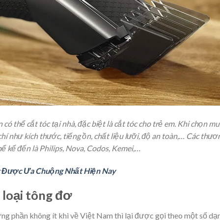
 có thể cắt tóc tại nhà, đặc biệt là cắt tóc cho trẻ em. Khi chọn m
chí như kích thước, tiếng ồn, chất liệu lưỡi, độ an toàn,… Các thươ
hể kể đến là Philips, Nova, Codos, Kemei,…
ốt Được Ưa Chuộng Nhất Hiện Nay
 loại tông đơ
ưng phần không ít khi về Việt Nam thì lại được gọi theo một số dạ