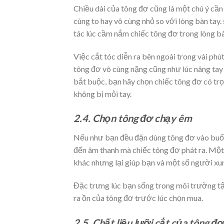
Chiều dài của tông đơ cũng là một chú ý cần
cùng to hay vô cùng nhỏ so với lòng bàn tay.
tác lúc cầm nắm chiếc tông đơ trong lòng b
Việc cắt tóc diễn ra bên ngoài trong vài phú
tông đơ vô cùng nặng cũng như lúc nâng tay l
bắt buộc, bạn hãy chọn chiếc tông đơ có tr
không bị mỏi tay.
2.4. Chọn tông đơ chạy êm
Nếu như bạn đều đặn dùng tông đơ vào buổi s
đến âm thanh mà chiếc tông đơ phát ra. Một 
khác nhưng lại giúp bạn và một số người xun
Đặc trưng lúc bạn sống trong môi trường t
ra ồn của tông đơ trước lúc chọn mua.
2.5. Chất liệu lưỡi cắt của tông đơ