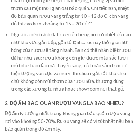
chai rượu luôn giữ được chất lượng, hương vị và mùi
thơm sau một thời gian dài bảo quản. Chi tiết hơn, nhiệt
độ bảo quản rượu vang trắng từ 10 – 12 độ C, còn vang
đỏ thì cao hơn khoảng từ 15 – 20 độ C.
Ngoài ra nên tránh đặt rượu ở những nơi có nhiệt độ cao
như khu vực gần bếp, gần tủ lạnh… lúc này thời gian hư
hỏng của rượu sẽ tăng nhanh. Bạn có thể nhận biết rượu
đã hư như sau: rượu không còn giữ được màu sắc tươi
mới như ban đầu mà chuyển sang một màu sậm hơn, có
hiện tượng vón cục và mùi vị thì chua ngắt rất khó chịu
chứ không còn mùi thơm của rượu nữa, thường dùng
trong các xưởng tủ nhựa hoặc showroom nội thất gỗ.
2. ĐỘ ẨM BẢO QUẢN RƯỢU VANG LÀ BAO NHIÊU?
Độ ẩm lý tưởng nhất trong không gian bảo quản rượu vang
rơi vào khoảng 50-70%. Rượu vang sẽ có vị tốt nhất nếu bạn
bảo quản trong độ ẩm này.