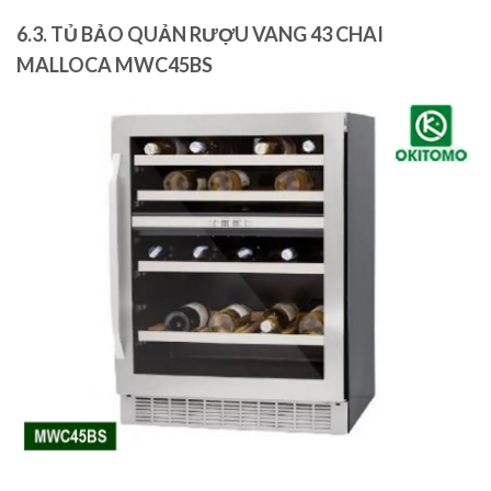
6.3. TỦ BẢO QUẢN RƯỢU VANG 43 CHAI
MALLOCA MWC45BS