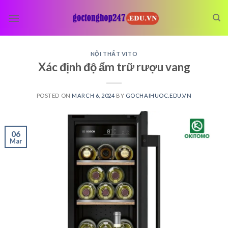
Skip
to
content
NỘI THẤT VITO
Xác định độ ẩm trữ rượu vang
POSTED ON
MARCH 6, 2024
BY
GOCHAIHUOC.EDU.VN
06
Mar